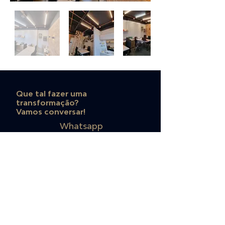
Que tal fazer uma
transformação?
Vamos conversar!
Whatsapp
(11)96170-5858
Email
atendimento@fdbsolucoes.com.br
(11)99785-6142